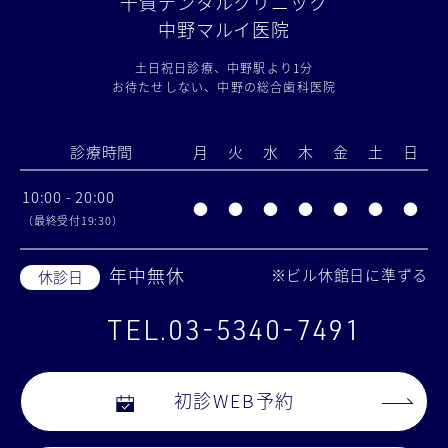
千賀デンタルクリニック
中野マルイ医院
土日祝日診療、中野駅より1分
お待たせしない、中野の総合歯科医院
診療時間
月
火
水
木
金
土
日
10:00 - 20:00
●
●
●
●
●
●
●
（最終受付19:30）
年中無休
※ビル休館日に準ずる
休診日
TEL.03-5340-7491
初診WEB予約