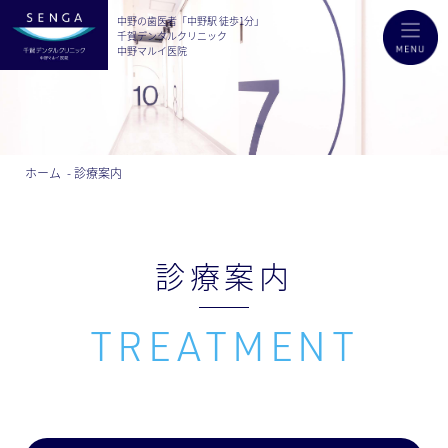
中野の歯医者「中野駅 徒歩1分」
千賀デンタルクリニック
中野マルイ医院
ホーム
診療案内
診療案内