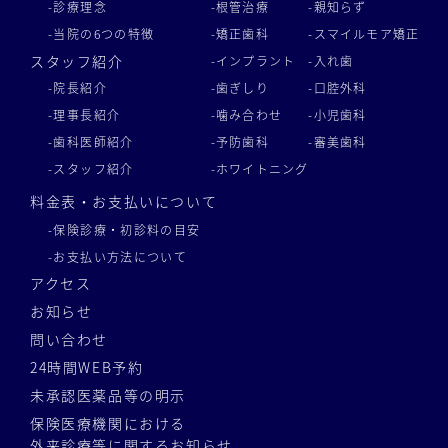
-診療理念
-根管治療
-親知らず
-当院の6つの特徴
-矯正歯科
-スマイルモア矯正
スタッフ紹介
-インプラント
-入れ歯
-院長紹介
-歯ぎしり
-口腔外科
-理事長紹介
-噛み合わせ
-小児歯科
-歯科医師紹介
-予防歯科
-審美歯科
-スタッフ紹介
-ホワイトニング
料金表・お支払いについて
-保険診療・初診料の目安
-お支払い方法について
アクセス
お知らせ
問い合わせ
24時間WEB予約
未承認医薬品等の明示
保険医療機関における
外来診療等に関するお知らせ